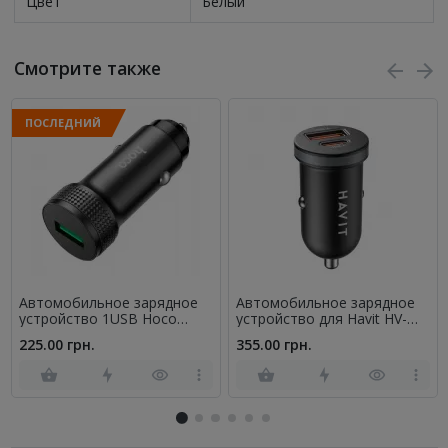
Цвет
Белый
Смотрите также
ПОСЛЕДНИЙ
Автомобильное зарядное
Автомобильное зарядное
устройство 1USB Hoco
устройство для Havit HV-
Z49A Level QC3.0 Black
CC2043 BK USB+Type-C 30W
225.00 грн.
355.00 грн.
черный