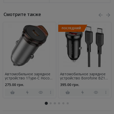
Смотрите также
ПОСЛЕДНИЙ
Автомобильное зарядное
Автомобильное зарядное
устройство 1Type-C Hoco
устройство Borofone BZ18A
NZ16 Rigorous PD30W Metal
PD20W+QC3.0 3A Black+
275.00 грн.
395.00 грн.
Grey + Type-C to Type-C cab
Cable Type-C to Type-C Black