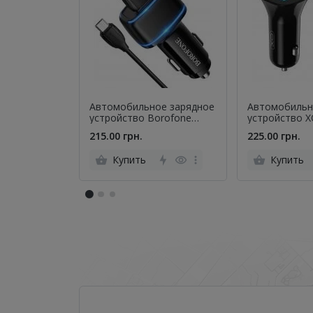
Автомобильное зарядное
Автомобильн
устройство Borofone
устройство X
BZ14 MicroUSB 2USB 2.4A
2.4A/2 USB +
215.00 грн.
225.00 грн.
Black
Black
Купить
Купить