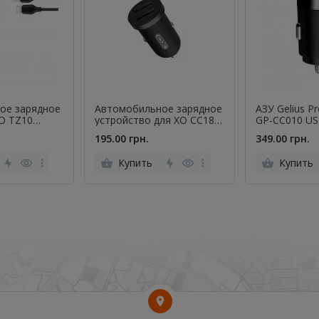
ое зарядное
Автомобильное зарядное
АЗУ Gelius Pr
O TZ10
устройство для XO CC18 2
GP-CC010 US
 MicroUSB
USB/ 2.1A Black
QC/PD (30 Wa
195.00 грн.
349.00 грн.
Купить
Купить