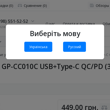
адки (0)
Сравнение (0)
Обзоры
98) 551-52-52
О нас
Оплата и доставка
Обм
2:00 до 19:00
Виберіть мову
Українська
Русский
е устройства
АЗУ Gelius Pro Inch Twix GP-CC010C USB+Type-C QC
x GP-CC010C USB+Type-C QC/PD (3
449.00 грн.