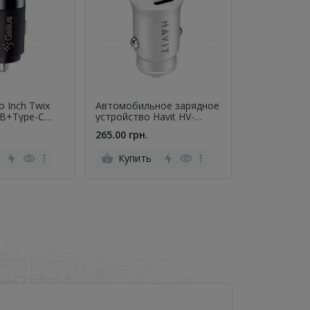
o Inch Twix
Автомобильное зарядное
Автомобиль
B+Type-C
устройство Havit HV-
устройство
tt) Black
CC2022 USB+Type-C 20W
BZ18A PD20
265.00 грн.
395.00 грн.
Белый
Black+ Cable
Type-C Blac
Купить
Купить