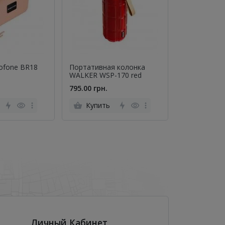
ofone BR18
Портативная колонка
Колонка Blu
WALKER WSP-170 red
BS64 Rocker
795.00 грн.
799.00 грн.
Купить
Купить
Личный Кабинет