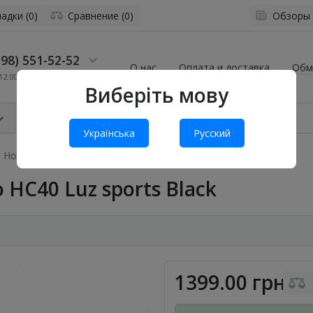
адки (0)
Сравнение (0)
Обзоры
98) 551-52-52
О нас
Оплата и доставка
Обм
2:00 до 19:00
Виберіть мову
Українська
Русский
 Hoco HC40 Luz sports Black
 HC40 Luz sports Black
1399.00 грн.