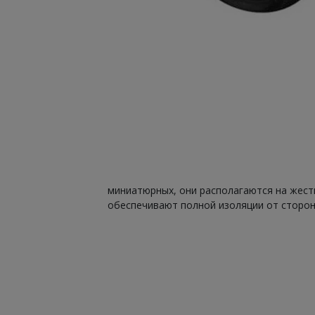
К средним можно отн
миниатюрных, они располагаются на жестк
обеспечивают полной изоляции от сторон