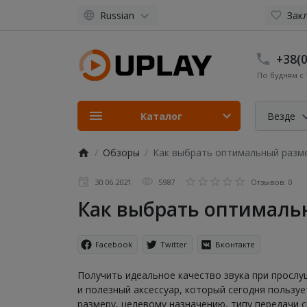
Russian
Закл
+38(0
По будням с 1
Каталог
Везде
Обзоры
Как выбрать оптимальный разм
30.06.2021
5987
Отзывов: 0
Как выбрать оптималь
Facebook
Twitter
Вконтакте
Получить идеальное качество звука при просл
и полезный аксессуар, который сегодня пользу
размеру, целевому назначению, типу передачи с