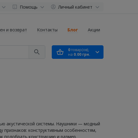
Помощь
Личный кабинет
ен и возврат
Контакты
Блог
Акции
0
товар(ов),
на
0.00 грн.
щью акустической системы. Наушники — модный
ду признаков: конструктивным особенностям,
ак подобрать конструкцию и размер.