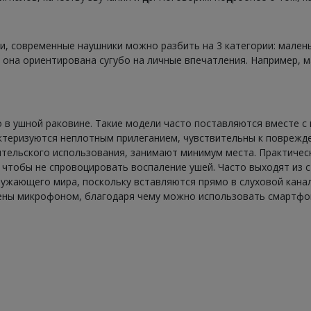
и, современные наушники можно разбить на 3 категории: малень
 она ориентирована сугубо на личные впечатления. Например, 
 в ушной раковине. Такие модели часто поставляются вместе с
ктеризуются неплотным прилеганием, чувствительны к поврежд
тельского использования, занимают минимум места. Практически
 чтобы не спровоцировать воспаление ушей. Часто выходят из 
ружающего мира, поскольку вставляются прямо в слуховой кана
жены микрофоном, благодаря чему можно использовать смартфо
о.