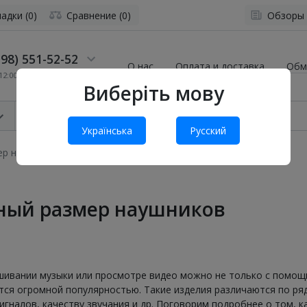
адки (0)
Сравнение (0)
Обзоры
98) 551-52-52
О нас
Оплата и доставка
Обм
2:00 до 19:00
Виберіть мову
Українська
Русский
ер наушников
ный размер наушников
ушивании музыки или просмотре видео можно не только с помо
ется огромной популярностью. Такие изделия различаются по ря
игналов, качеству звучания и др. Поговорим подробнее о том, к