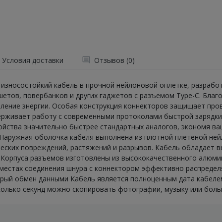
Условия доставки
Отзывов (0)
и износостойкий кабель в прочной нейлоновой оплетке, разрабо
етов, повербанков и других гаджетов с разъемом Type-C. Благо
ление энергии. Особая конструкция коннекторов защищает про
рживает работу с современными протоколами быстрой зарядки 
йства значительно быстрее стандартных аналогов, экономя ва
 Наружная оболочка кабеля выполнена из плотной плетеной ней
ских повреждений, растяжений и разрывов. Кабель обладает вы
Корпуса разъемов изготовлены из высококачественного алюмини
 местах соединения шнура с коннектором эффективно распределя
рый обмен данными Кабель является полноценным дата кабелем
сколько секунд можно скопировать фотографии, музыку или бо