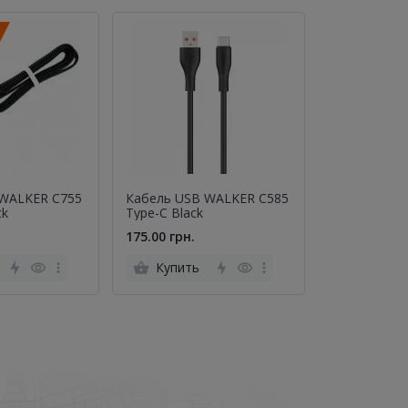
 WALKER C755
Кабель USB WALKER C585
Кабель Hoco
ck
Type-C Black
Power Bank
MicroUSB Ч
175.00 грн.
345.00 грн.
Купить
Купить