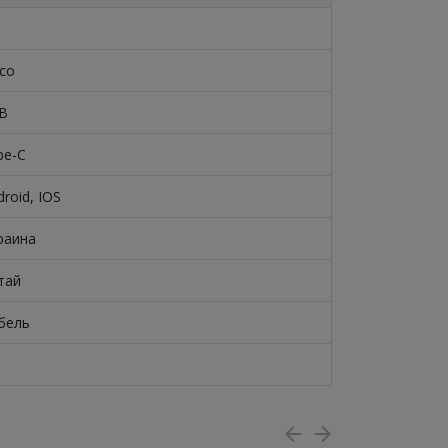
co
B
pe-C
roid, IOS
раина
тай
бель