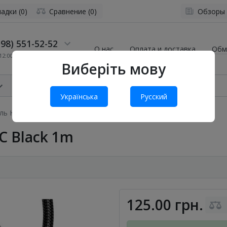
адки (0)
Сравнение (0)
Обзоры
98) 551-52-52
О нас
Оплата и доставка
Обм
2:00 до 19:00
Виберіть мову
Українська
Русский
ль Hoco X117 Type-C Black 1m
C Black 1m
125.00 грн.