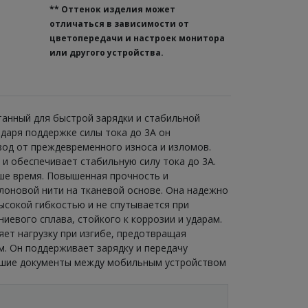
**
Оттенок изделия может
отличаться в зависимости от
цветопередачи и настроек монитора
или другого устройства.
танный для быстрой зарядки и стабильной
даря поддержке силы тока до 3A он
вод от преждевременного износа и изломов.
и обеспечивает стабильную силу тока до 3A.
ше время. Повышенная прочность и
лоновой нити на тканевой основе. Она надежно
сокой гибкостью и не спутывается при
евого сплава, стойкого к коррозии и ударам.
ет нагрузку при изгибе, предотвращая
. Он поддерживает зарядку и передачу
льшие документы между мобильным устройством