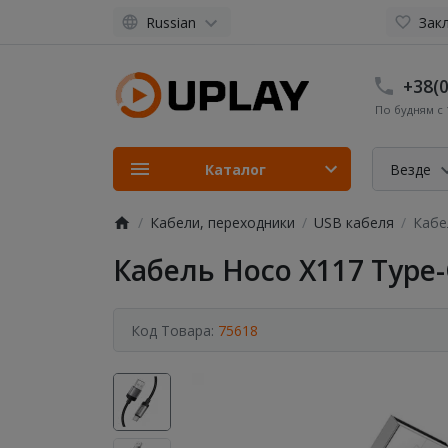
Russian
Закл
+38(0
По будням с 1
Каталог
Везде
Кабели, переходники
USB кабеля
Кабе
Кабель Hoco X117 Type-
Код Товара:
75618