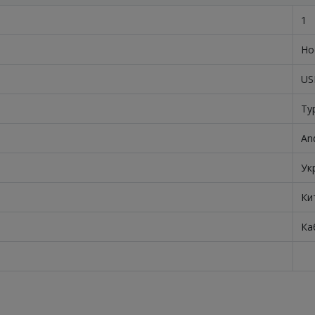
1
Ho
US
Ty
And
Ук
Ки
Ка