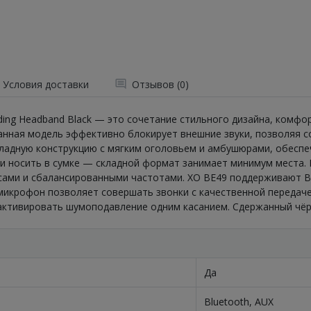
Условия доставки
Отзывов (0)
ding Headband Black — это сочетание стильного дизайна, комфо
нная модель эффективно блокирует внешние звуки, позволяя с
кладную конструкцию с мягким оголовьем и амбушюрами, обес
или носить в сумке — складной формат занимает минимум места
асами и сбалансированными частотами. XO BE49 поддерживают 
микрофон позволяет совершать звонки с качественной передаче
 активировать шумоподавление одним касанием. Сдержанный чёр
Да
Bluetooth, AUX