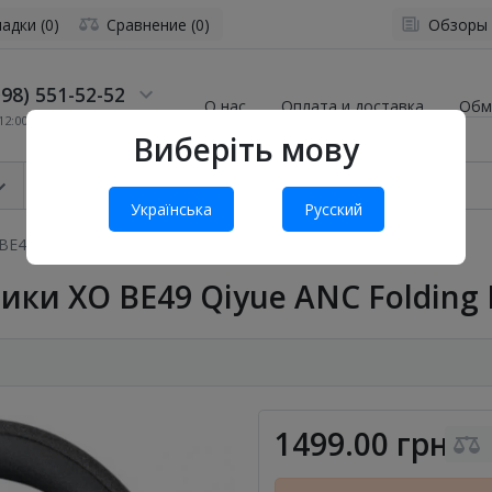
адки (0)
Сравнение (0)
Обзоры
98) 551-52-52
О нас
Оплата и доставка
Обм
2:00 до 19:00
Виберіть мову
Українська
Русский
BE49 Qiyue ANC Folding Handband Black
ики XO BE49 Qiyue ANC Folding
1499.00 грн.