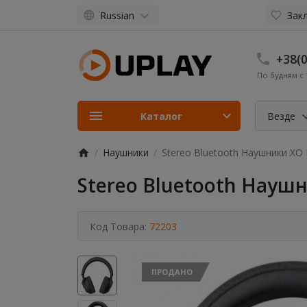
Russian
Закл
+38(0
По будням с 1
Каталог
Везде
Наушники
Stereo Bluetooth Наушники XO 
Stereo Bluetooth Наушн
Код Товара:
72203
ПРОДАНО