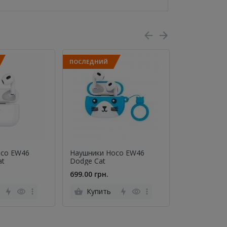
ПОСЛЕДНИЙ
oco EW46
Наушники Hoco EW46
Беспроводн
at
Dodge Cat
наушникиGel
Reddots TWS
699.00 грн.
599.00 грн.
TWS010 Pin
Купить
Купить