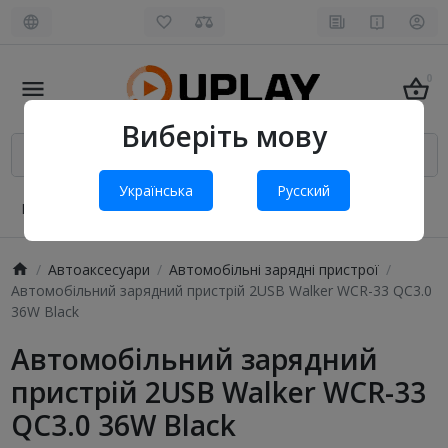
0
Виберіть мову
Українська
Русский
Про нас
Оплата і доставка
Обмін та повернення
Автоаксесуари
Автомобільні зарядні пристрої
Автомобільний зарядний пристрій 2USB Walker WCR-33 QC3.0
36W Black
Автомобільний зарядний
пристрій 2USB Walker WCR-33
QC3.0 36W Black