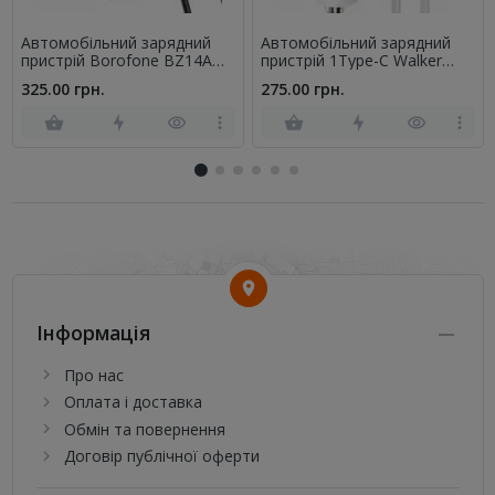
Автомобільний зарядний
Автомобільний зарядний
пристрій Borofone BZ14A
пристрій 1Type-C Walker
Black + Cable Type-C to
WCR-63 PD30W + Type-C to
325.00 грн.
275.00 грн.
Lightning 3A Black
Lightning White
Інформація
Про нас
Оплата і доставка
Обмін та повернення
Договір публічної оферти