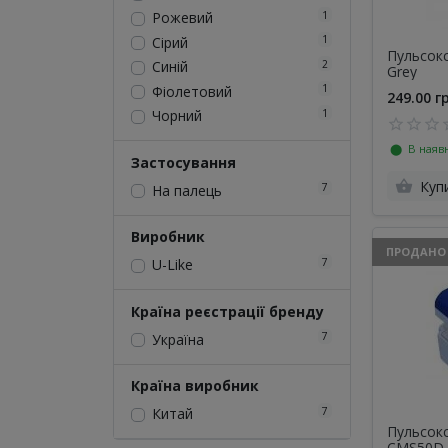
1
Рожевий
1
Сірий
Пульсокс
2
Синій
Grey
1
Фіолетовий
249.00 г
1
Чорний
⬤ В наявн
Застосування
Куп
7
На палець
Виробник
ПРОДАНО
7
U-Like
Країна реєстрації бренду
7
Україна
Країна виробник
7
Китай
Пульсокс
CMS50D