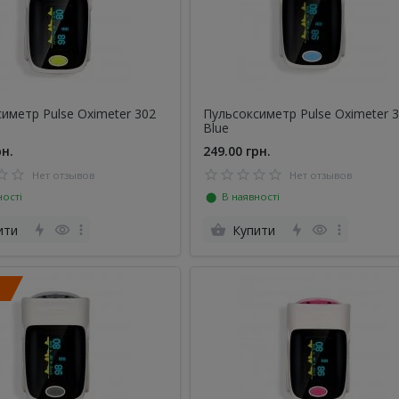
иметр Pulse Oximeter 302
Пульсоксиметр Pulse Oximeter 
Blue
рн.
249.00 грн.
Нет отзывов
Нет отзывов
ості
⬤ В наявності
ити
Купити
Й