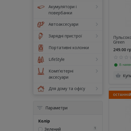
Акумулятори і
повербанки
Автоаксесуари
Зарядні пристрої
Пульсокс
Green
Портативні колонки
249.00 г
LifeStyle
⬤ В наявн
Комп'ютерні
Куп
аксесуари
Для дому та офісу
ОСТАННІ
Параметри
Колір
1
Зелений