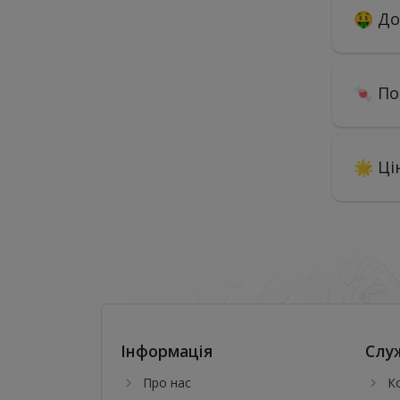
🤑 До
🍬 По
🌟 Ці
Інформація
Слу
Про нас
К