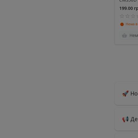
199.00 г
⬤ Нема в 
Нем
🚀 Но
📢 Де