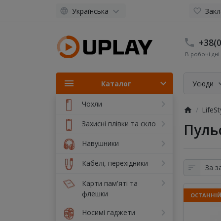
Українська
Закл
+38(0
В робочі дні 
Каталог
Усюди
Чохли
LifeSt
Захисні плівки та скло
Пуль
Навушники
Кабелі, перехідники
Карти пам'яті та
флешки
ОСТАННІ
Носимі гаджети