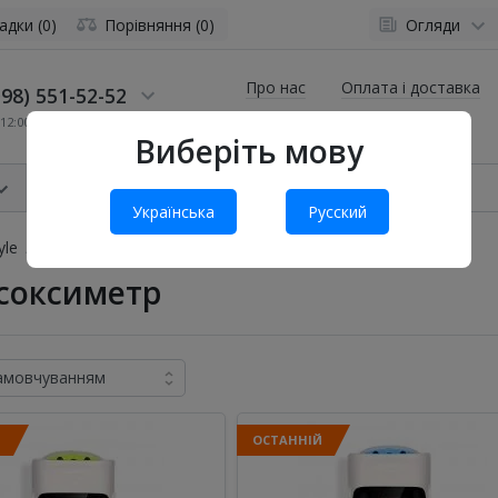
адки (0)
Порівняння (0)
Огляди
Про нас
Оплата і доставка
98) 551-52-52
12:00 до 19:00
Виберіть мову
Українська
Русский
yle
Пульсоксиметр
соксиметр
Й
ОСТАННІЙ