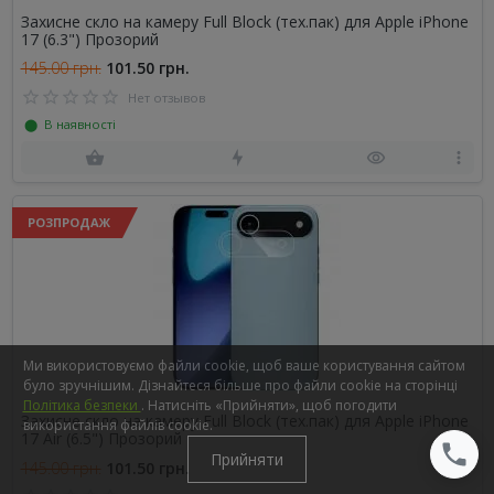
Захисне скло на камеру Full Block (тех.пак) для Apple iPhone
17 (6.3") Прозорий
145.00 грн.
101.50 грн.
Нет отзывов
⬤ В наявності
РОЗПРОДАЖ
Ми використовуємо файли cookie, щоб ваше користування сайтом
було зручнішим. Дізнайтеся більше про файли cookie на сторінці
Політика безпеки
. Натисніть «Прийняти», щоб погодити
Захисне скло на камеру Full Block (тех.пак) для Apple iPhone
використання файлів cookie.
17 Air (6.5") Прозорий
Прийняти
145.00 грн.
101.50 грн.