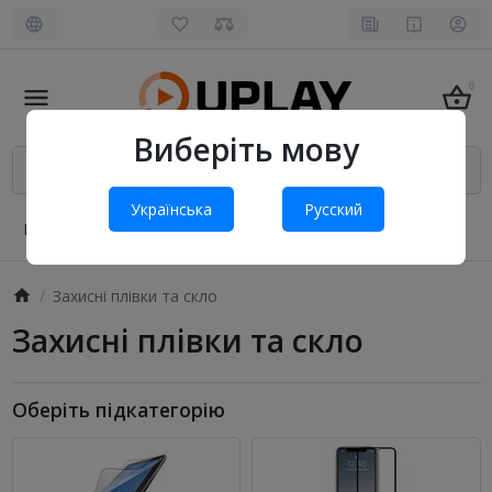
0
Виберіть мову
Українська
Русский
Про нас
Оплата і доставка
Обмін та повернення
Захисні плівки та скло
Захисні плівки та скло
Оберіть підкатегорію