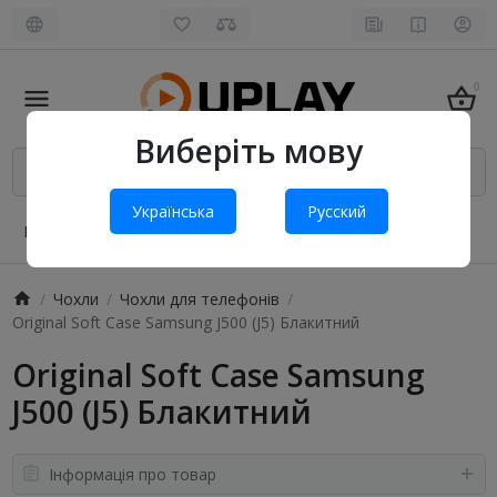
0
Виберіть мову
Українська
Русский
Про нас
Оплата і доставка
Обмін та повернення
Чохли
Чохли для телефонів
Original Soft Case Samsung J500 (J5) Блакитний
Original Soft Case Samsung
J500 (J5) Блакитний
Інформація про товар