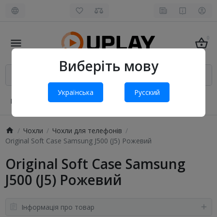
0
Виберіть мову
Українська
Русский
Про нас
Оплата і доставка
Обмін та повернення
Чохли
Чохли для телефонів
Original Soft Case Samsung J500 (J5) Рожевий
Original Soft Case Samsung
J500 (J5) Рожевий
Інформація про товар