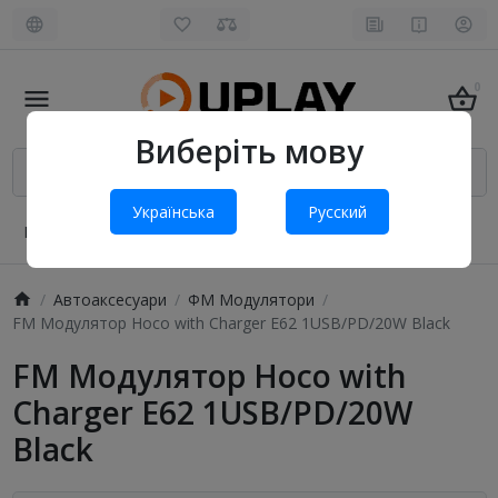
0
Виберіть мову
Українська
Русский
Про нас
Оплата і доставка
Обмін та повернення
Автоаксесуари
ФМ Модулятори
FM Модулятор Hoco with Charger E62 1USB/PD/20W Black
FM Модулятор Hoco with
Charger E62 1USB/PD/20W
Black