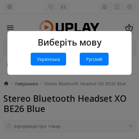
0
Виберіть мову
Українська
Русский
Про нас
Оплата і доставка
Обмін та повернення
Навушники
Stereo Bluetooth Headset XO BE26 Blue
Stereo Bluetooth Headset XO
BE26 Blue
Інформація про товар