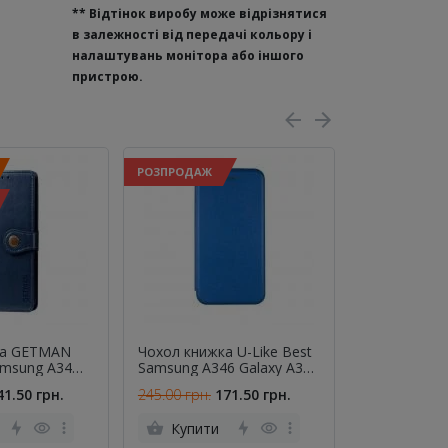
**
Відтінок виробу може відрізнятися
в залежності від передачі кольору і
налаштувань монітора або іншого
пристрою.
РОЗПРОДАЖ
РОЗПРОДАЖ
ка GETMAN
Чохол книжка U-Like Best
Чохол книжк
Samsung A34
Samsung A346 Galaxy A34
Samsung A34
5G Blue
5G Marsala
41.50 грн.
245.00 грн.
171.50 грн.
245.00 грн.
Купити
Купити