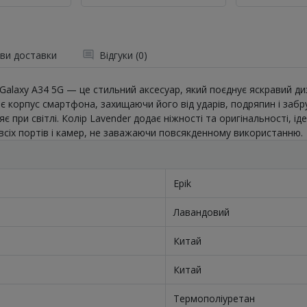
ви доставки
Відгуки (0)
Galaxy A34 5G — це стильний аксесуар, який поєднує яскравий диз
є корпус смартфона, захищаючи його від ударів, подряпин і забр
 при світлі. Колір Lavender додає ніжності та оригінальності, ід
 всіх портів і камер, не заважаючи повсякденному використанню.
Epik
Лавандовий
Китай
Китай
Термополіуретан