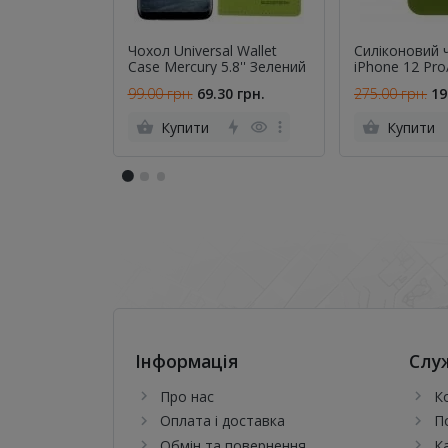
Чохол Universal Wallet
Силіконовий 
Case Mercury 5.8'' Зелений
iPhone 12 Pro
Olive FULL (
99.00 грн.
69.30 грн.
275.00 грн.
19
Купити
Купити
Інформація
Слу
Про нас
К
Оплата і доставка
П
Обмін та повернення
К