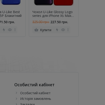
 U-Like Best
Чохол U-Like Glossy Logo
Чохол Soft 
Y5P Блакитний
series для iPhone Xs Max
Redmi Note 
Червоний
71.50 грн.
325.00 грн.
227.50 грн.
275.00 грн.
Купити
Купити
Особистий кабінет
Особистий кабінет
Исторія замовлень
Закладки