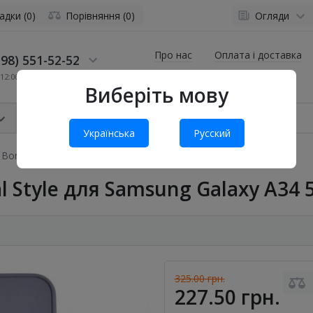
адки (0)
Порівняння (0)
Огляди
Про нас
Оплата і доставка
98) 551-52-52
12:00 до 19:00
Виберіть мову
Українська
Русский
Bonbon Metal Style для Samsung Galaxy A34 5G Лавандовий
l Style для Samsung Galaxy A34
325.00 грн.
227.50 грн.