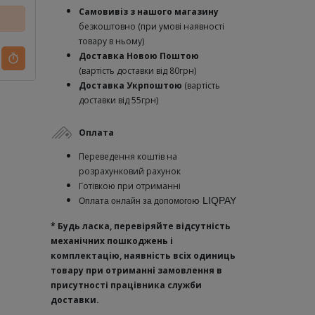
Самовивіз з нашого магазину
безкоштовно (при умові наявності
товару в ньому)
Доставка Новою Поштою
(вартість доставки від 80грн)
Доставка Укрпоштою
(вартість
доставки від 55грн)
Оплата
Переведення коштів на
розрахунковий рахунок
Готівкою при отриманні
ю
LIQPAY
Оплата онлайн за допомого
* Будь ласка, перевіряйте відсутність
механічних пошкоджень і
комплектацію, наявність всіх одиниць
товару при отриманні замовлення в
присутності працівника служби
доставки.