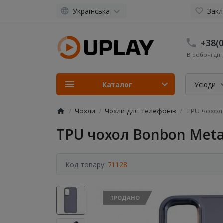
Українська
Закл
+38(0
В робочі дні 
Каталог
Усюди
Чохли
Чохли для телефонів
TPU чохол 
TPU чохол Bonbon Meta
Код товару:
71128
ПРОДАНО