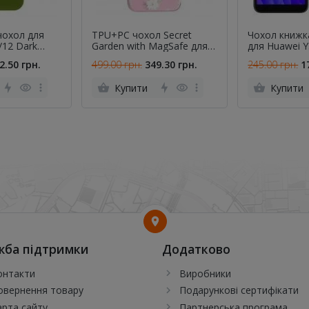
чохол для
TPU+PC чохол Secret
Чохол книжка
/12 Dark
Garden with MagSafe для
для Huawei 
NO LOGO)
Apple iPhone 15 Pro (6.1")
2.50 грн.
499.00 грн.
349.30 грн.
245.00 грн.
1
Pink
Купити
Купити
жба підтримки
Додатково
онтакти
Виробники
овернення товару
Подарункові сертифікати
арта сайту
Партнерська програма