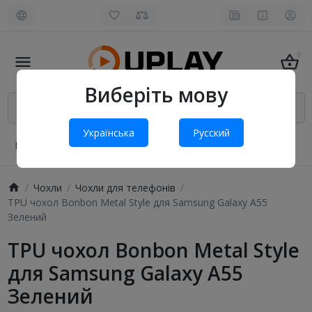
0
Виберіть мову
Українська
Русский
Про нас
Оплата і доставка
Обмін та повернення
Чохли
Чохли для телефонів
TPU чохол Bonbon Metal Style для Samsung Galaxy A55
Зелений
TPU чохол Bonbon Metal Style
для Samsung Galaxy A55
Зелений