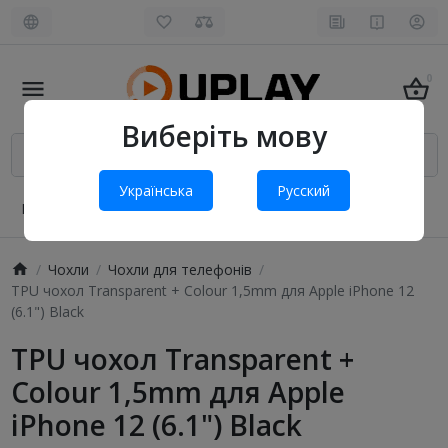
0
Виберіть мову
Українська
Русский
Про нас
Оплата і доставка
Обмін та повернення
Чохли
Чохли для телефонів
TPU чохол Transparent + Colour 1,5mm для Apple iPhone 12
(6.1") Black
TPU чохол Transparent +
Colour 1,5mm для Apple
iPhone 12 (6.1") Black