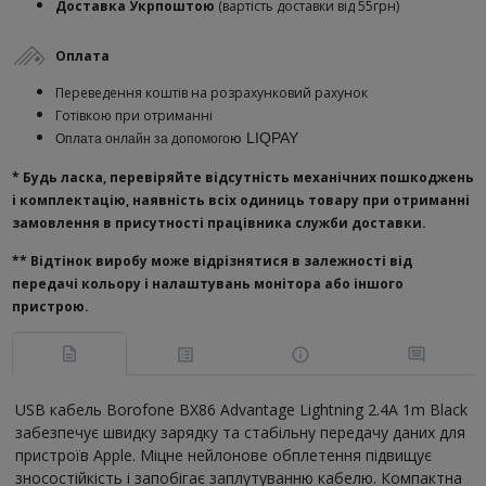
Доставка Укрпоштою
(вартість доставки від 55грн)
Оплата
Переведення коштів на розрахунковий рахунок
Готівкою при отриманні
ю
LIQPAY
Оплата онлайн за допомого
* Будь ласка, перевіряйте відсутність механічних пошкоджень
і комплектацію, наявність всіх одиниць товару при отриманні
замовлення в присутності працівника служби доставки.
**
Відтінок виробу може відрізнятися в залежності від
передачі кольору і налаштувань монітора або іншого
пристрою.
USB кабель Borofone BX86 Advantage Lightning 2.4A 1m Black
забезпечує швидку зарядку та стабільну передачу даних для
пристроїв Apple. Міцне нейлонове обплетення підвищує
зносостійкість і запобігає заплутуванню кабелю. Компактна