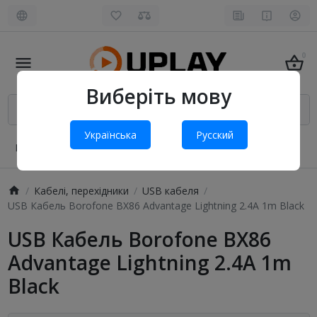
0
Виберіть мову
Українська
Русский
Про нас
Оплата і доставка
Обмін та повернення
Кабелі, перехідники
USB кабеля
USB Кабель Borofone BX86 Advantage Lightning 2.4A 1m Black
USB Кабель Borofone BX86
Advantage Lightning 2.4A 1m
Black