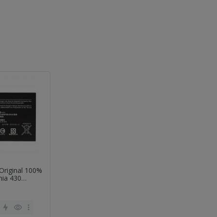
Original 100%
mia 430
N-06)