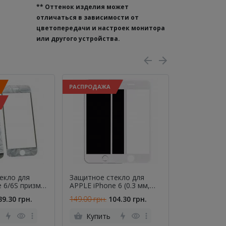
**
Оттенок изделия может
отличаться в зависимости от
цветопередачи и настроек монитора
или другого устройства.
РАСПРОДАЖА
РАСПРОДАЖА
екло для
Защитное стекло для
Защитное с
e 6/6S призма
APPLE iPhone 6 (0.3 мм,
APPLE iPhone
(0.3 мм, 2.5D)
4D/5D белое) CH
4D/5D чёрн
39.30 грн.
149.00 грн.
104.30 грн.
149.00 грн.
т.
Купить
Купить