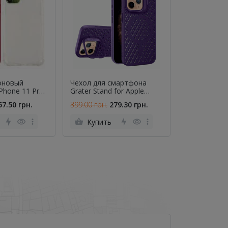
оновый
Чехол для смартфона
Чехол Rema
iPhone 11 Pro
Grater Stand for Apple
Series для X
iPhone 13 Purple
Jeans RM-27
57.50 грн.
399.00 грн.
279.30 грн.
99.00 грн.
69
Купить
Купить