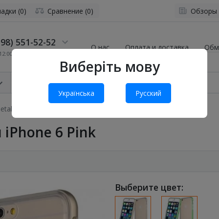
адки (0)
Сравнение (0)
Обзоры
98) 551-52-52
О нас
Оплата и доставка
Обм
2:00 до 19:00
Виберіть мову
Українська
Русский
talic Slim для iPhone 6 Pink
 iPhone 6 Pink
Выберите цвет: