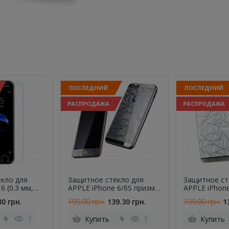
ПОСЛЕДНИЙ
ПОСЛЕДНИЙ
РАСПРОДАЖА
РАСПРОДАЖА
кло для
Защитное стекло для
Защитное ст
6 (0.3 мм,
APPLE iPhone 6/6S призма
APPLE iPhon
чёрное (0.3 мм, 2.5D)
серебристое 
30 грн.
199.00 грн.
139.30 грн.
199.00 грн.
1
комплект 2 шт.
комплект 2 ш
Купить
Купить