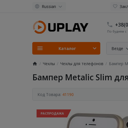
Russian
Закл
+38(0
По будням с 1
Каталог
Везде
Чехлы
Чехлы для телефонов
Бампер Me
Бампер Metalic Slim для
Код Товара:
41190
РАСПРОДАЖА