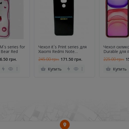
`s series for
Чехол it`s Print series для
Чехол силик
 Bear Red
Xiaomi Redmi Note
Durable для 
9/Redmi 10X (Durable TPU)
Max
6.50 грн.
245.00 грн.
171.50 грн.
225.00 грн.
1
..военный корабль, ИДИ ...
Купить
Купить