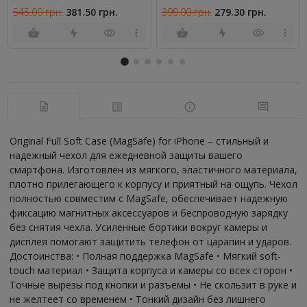
(6.3") (0.3 мм, 5D черное)
16 Pro Прозрачный
545.00 грн.
381.50 грн.
399.00 грн.
279.30 грн.
Original Full Soft Case (MagSafe) for iPhone – стильный и
надежный чехол для ежедневной защиты вашего
смартфона. Изготовлен из мягкого, эластичного материала,
плотно прилегающего к корпусу и приятный на ощупь. Чехол
полностью совместим с MagSafe, обеспечивает надежную
фиксацию магнитных аксессуаров и беспроводную зарядку
без снятия чехла. Усиленные бортики вокруг камеры и
дисплея помогают защитить телефон от царапин и ударов.
Достоинства: • Полная поддержка MagSafe • Мягкий soft-
touch материал • Защита корпуса и камеры со всех сторон •
Точные вырезы под кнопки и разъемы • Не скользит в руке и
не желтеет со временем • Тонкий дизайн без лишнего