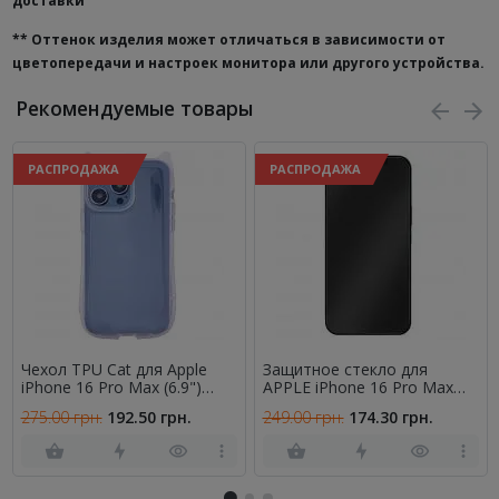
доставки
**
Оттенок изделия может отличаться в зависимости от
цветопередачи и настроек монитора или другого устройства.
Рекомендуемые товары
РАСПРОДАЖА
РАСПРОДАЖА
Чехол TPU Cat для Apple
Защитное стекло для
iPhone 16 Pro Max (6.9")
APPLE iPhone 16 Pro Max
Transparent
(6.9") Full Glue (0.3 мм, 2.5D,
275.00 грн.
192.50 грн.
249.00 грн.
174.30 грн.
матовое черное)