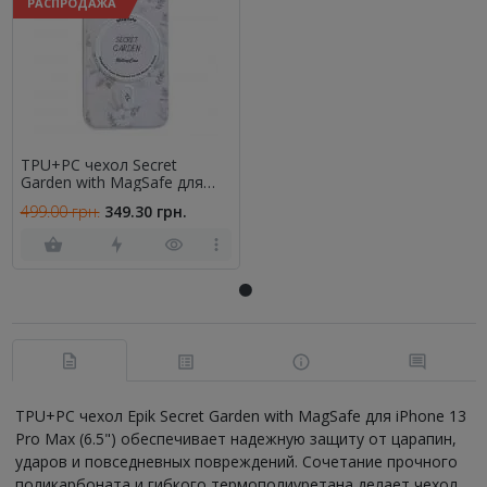
РАСПРОДАЖА
TPU+PC чехол Secret
Garden with MagSafe для
Apple iPhone 13 Pro Max
499.00 грн.
349.30 грн.
(6.5") White
TPU+PC чехол Epik Secret Garden with MagSafe для iPhone 13
Pro Max (6.5") обеспечивает надежную защиту от царапин,
ударов и повседневных повреждений. Сочетание прочного
поликарбоната и гибкого термополиуретана делает чехол