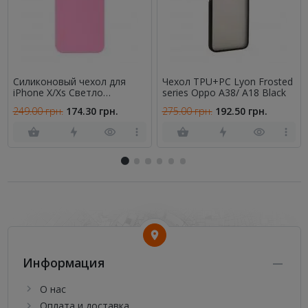
Силиконовый чехол для
Чехол TPU+PC Lyon Frosted
iPhone X/Xs Светло
series Oppo A38/ A18 Black
Розовый FULL (SQUARE
249.00 грн.
174.30 грн.
275.00 грн.
192.50 грн.
SHAPE)
Информация
О нас
Оплата и доставка