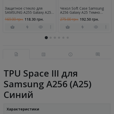
Защитное стекло для
Чехол Soft Case Samsung
SAMSUNG A255 Galaxy A25
A256 Galaxy A25 Темно
Full Glue (0.3 мм, 2.5D,
Синий FULL
169.00 грн.
118.30 грн.
275.00 грн.
192.50 грн.
черное)
TPU Space III для
Samsung A256 (A25)
Синий
Характеристики