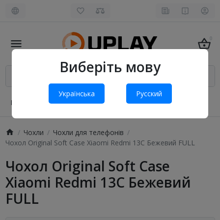
0
Виберіть мову
Українська
Русский
Про нас
Оплата і доставка
Обмін та повернення
Чохли
Чохли для телефонів
Чохол Original Soft Case Xiaomi Redmi 13C Бежевий FULL
Чохол Original Soft Case
Xiaomi Redmi 13C Бежевий
FULL