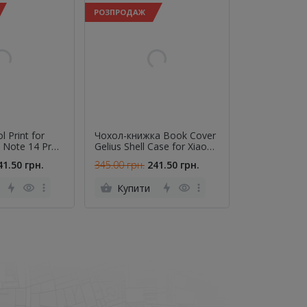
РОЗПРОДАЖ
РОЗПРОДАЖ
 Print for
Чохол-книжка Book Cover
Накладка Hel
 Note 14 Pro
Gelius Shell Case for Xiaomi
iPhone 15 Pi
(Stalker)
Redmi Note 15 Pro 4G
41.50 грн.
345.00 грн.
241.50 грн.
349.00 грн.
Violet
Купити
Купити