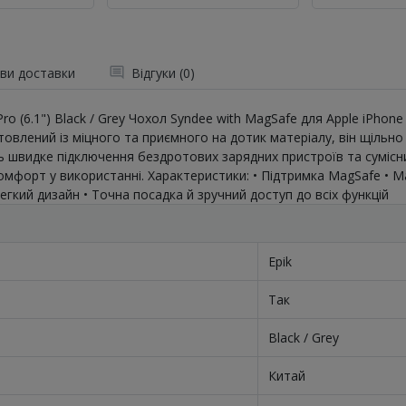
ви доставки
Відгуки (0)
ro (6.1") Black / Grey Чохол Syndee with MagSafe для Apple iPho
товлений із міцного та приємного на дотик матеріалу, він щільно
 швидке підключення бездротових зарядних пристроїв та сумісних
мфорт у використанні. Характеристики: • Підтримка MagSafe • Ма
легкий дизайн • Точна посадка й зручний доступ до всіх функцій
Epik
Так
Black / Grey
Китай