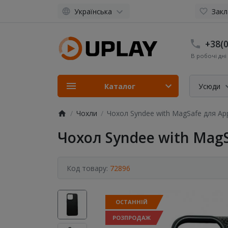
Українська
Закл
+38(0
В робочі дні 
Каталог
Усюди
Чохли
Чохол Syndee with MagSafe для Apple
Чохол Syndee with MagSa
Код товару:
72896
ОСТАННІЙ
РОЗПРОДАЖ