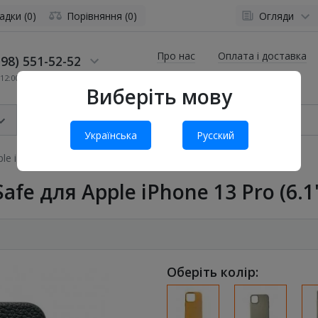
адки (0)
Порівняння (0)
Огляди
Про нас
Оплата і доставка
98) 551-52-52
12:00 до 19:00
Виберіть мову
Українська
Русский
 iPhone 13 Pro (6.1") Black / Grey
fe для Apple iPhone 13 Pro (6.1"
Оберіть колір: