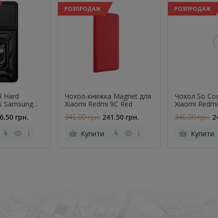
РОЗПРОДАЖ
РОЗПРОДАЖ
 Hard
Чохол-книжка Magnet для
Чохол So Cool
es Samsung
Xiaomi Redmi 9C Red
Xiaomi Redmi
07 Black
5G / Poco X7 
6.50 грн.
345.00 грн.
241.50 грн.
345.00 грн.
2
ld and
Купити
Купити