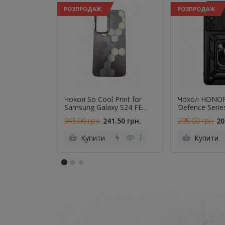
РОЗПРОДАЖ
РОЗПРОДАЖ
Чохол So Cool Print for
Чохол HONOR
Samsung Galaxy S24 FE
Defence Seri
Honeycomb
A075 Galaxy A
345.00 грн.
241.50 грн.
295.00 грн.
20
(with Camshie
magnet)
Купити
Купити