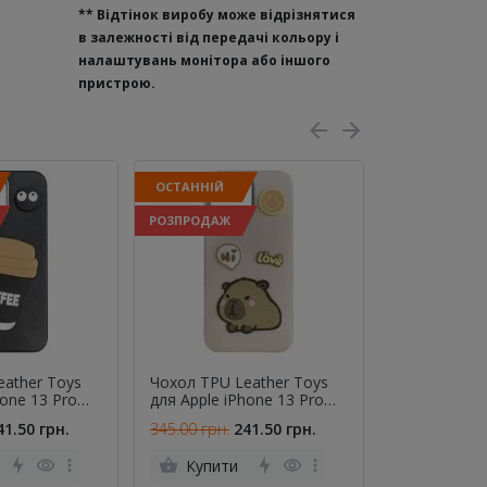
**
Відтінок виробу може відрізнятися
в залежності від передачі кольору і
налаштувань монітора або іншого
пристрою.
ОСТАННІЙ
РОЗПРОДАЖ
РОЗПРОДАЖ
eather Toys
Чохол TPU Leather Toys
Чохол TPU S
hone 13 Pro
для Apple iPhone 13 Pro
(MagFit) для
 / Black)
(6.1") (Capybara / Pink)
13 Pro (6.1")
41.50 грн.
345.00 грн.
241.50 грн.
499.00 грн.
Купити
Купити