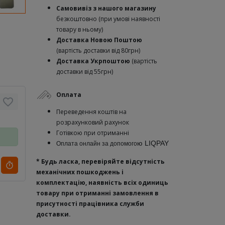
Самовивіз з нашого магазину
безкоштовно (при умові наявності
товару в ньому)
Доставка Новою Поштою
(вартість доставки від 80грн)
Доставка Укрпоштою
(вартість
доставки від 55грн)
Оплата
Переведення коштів на
розрахунковий рахунок
Готівкою при отриманні
ю
LIQPAY
Оплата онлайн за допомого
* Будь ласка, перевіряйте відсутність
механічних пошкоджень і
комплектацію, наявність всіх одиниць
товару при отриманні замовлення в
присутності працівника служби
доставки.