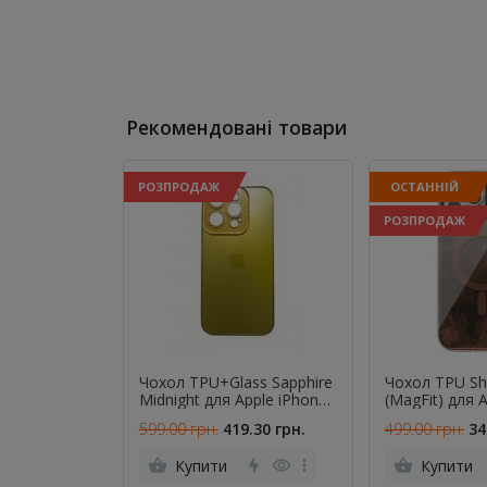
Рекомендовані товари
РОЗПРОДАЖ
ОСТАННІЙ
РОЗПРОДАЖ
Чохол TPU+Glass Sapphire
Чохол TPU Sh
Midnight для Apple iPhone
(MagFit) для 
13 Pro (6.1") Золотий
13 Pro (6.1") 
599.00 грн.
419.30 грн.
499.00 грн.
34
Купити
Купити