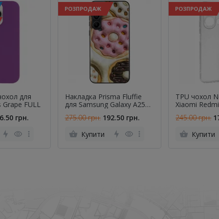
РОЗПРОДАЖ
РОЗПРОДАЖ
чохол для
Накладка Prisma Fluffie
TPU чохол N
s Grape FULL
для Samsung Galaxy A25
Xiaomi Redmi
5G Donut
6.50 грн.
275.00 грн.
192.50 грн.
245.00 грн.
1
Купити
Купити