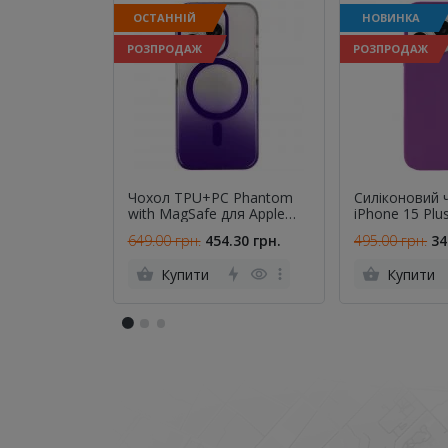
ОСТАННІЙ
НОВИНКА
РОЗПРОДАЖ
РОЗПРОДАЖ
Чохол TPU+PC Phantom
Cиліконовий 
with MagSafe для Apple
iPhone 15 Plu
iPhone 16 Pro (6.3") Purple
649.00 грн.
454.30 грн.
495.00 грн.
34
Купити
Купити