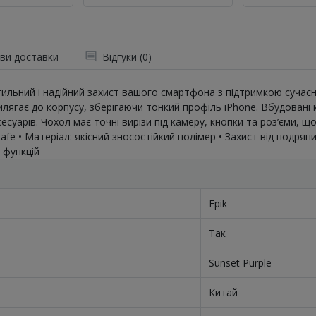
ви доставки
Відгуки (0)
тильний і надійний захист вашого смартфона з підтримкою сучасн
рилягає до корпусу, зберігаючи тонкий профіль iPhone. Вбудован
есуарів. Чохол має точні вирізи під камеру, кнопки та роз’єми,
fe • Матеріал: якісний зносостійкий полімер • Захист від подряпи
 функцій
Epik
Так
Sunset Purple
Китай