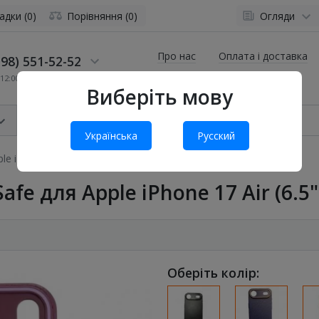
адки (0)
Порівняння (0)
Огляди
Про нас
Оплата і доставка
98) 551-52-52
12:00 до 19:00
Виберіть мову
Українська
Русский
 iPhone 17 Air (6.5") Sunset Purple
fe для Apple iPhone 17 Air (6.5"
Оберіть колір: