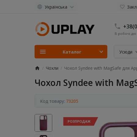
Українська
Закл
+38(0
В робочі дні 
Каталог
Усюди
Чохли
Чохол Syndee with MagSafe для Apple
Чохол Syndee with MagSa
Код товару:
73205
РОЗПРОДАЖ