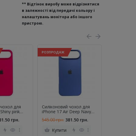
**
Відтінок виробу може відрізнятися
в залежності від передачі кольору і
налаштувань монітора або іншого
пристрою.
РОЗПРОДАЖ
РОЗПРОДАЖ
 чохол для
Cиліконовий чохол для
Cиліконовий
 Shiny pink
iPhone 17 Air Deep Navy
iPhone 17 Ai
FULL
FULL
81.50 грн.
545.00 грн.
381.50 грн.
545.00 грн.
Купити
Купити