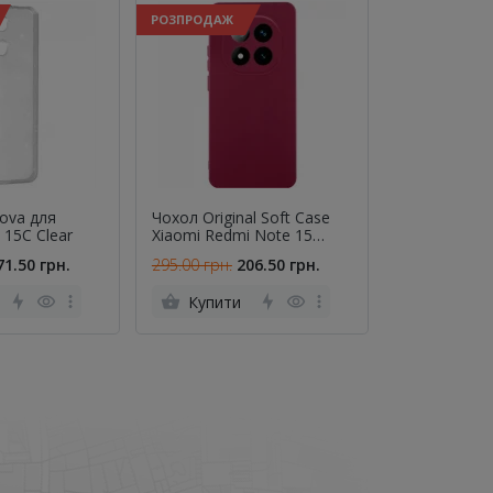
РОЗПРОДАЖ
РОЗПРОДАЖ
ova для
Чохол Original Soft Case
Чохол-книжк
 15C Clear
Xiaomi Redmi Note 15
Samsung A25
4G/5G Бордовий FULL
Lilac
71.50 грн.
295.00 грн.
206.50 грн.
245.00 грн.
Купити
Купити