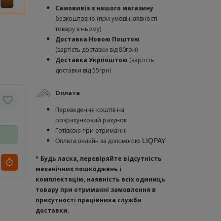
Самовивіз з нашого магазину
безкоштовно (при умові наявності
товару в ньому)
Доставка Новою Поштою
(вартість доставки від 80грн)
Доставка Укрпоштою
(вартість
доставки від 55грн)
Оплата
Переведення коштів на
розрахунковий рахунок
Готівкою при отриманні
ю
LIQPAY
Оплата онлайн за допомого
* Будь ласка, перевіряйте відсутність
механічних пошкоджень і
комплектацію, наявність всіх одиниць
товару при отриманні замовлення в
присутності працівника служби
доставки.