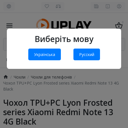
0
Виберіть мову
Українська
Русский
Про нас
Оплата і доставка
Обмін та повернення
Чохли
Чохли для телефонів
Чохол TPU+PC Lyon Frosted series Xiaomi Redmi Note 13 4G
Black
Чохол TPU+PC Lyon Frosted
series Xiaomi Redmi Note 13
4G Black