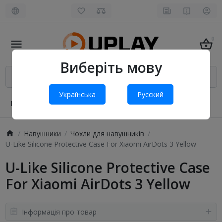
0
Виберіть мову
Українська
Русский
Про нас
Оплата і доставка
Обмін та повернення
Навушники
Чохли для навушників
U-Like Silicone Protective Case For Xiaomi AirDots 3 Yellow
U-Like Silicone Protective Case
For Xiaomi AirDots 3 Yellow
Інформація про товар