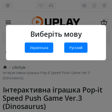
0
Виберіть мову
Українська
Русский
Про нас
Оплата і доставка
Обмін та повернення
LifeStyle
Інтерактивна іграшка Pop-it Speed Push Game Ver.3
(Dinosaurus)
Інтерактивна іграшка Pop-it
Speed Push Game Ver.3
(Dinosaurus)