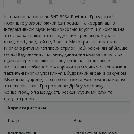
Інтерактивна консоль SHT 303A Rhythm - Гра у ритмі!
Пориньте у захоплюючий світ реакції та координації з
інтерактивною музичною консолью Rhythm! Ця компактна
та яскрава іграшка стане відмінним тренажером уваги та
швидкості для дітей від 3 років. Мета гри - натискати на
кнопки в ритмі миготливих стрілок, набираючи якнайбільше
очок. Вбудований лічильник, динамічна музика та світлові
ефекти перетворюють шкірну сесію на захоплююче
змагання! Особливості: 4 доріжки з ритмічними стрілками 4
тактильні кнопки управління Вбудований екран із рахунком
Музичний супровід та світлові ефекти Ергономічний корпус
та нековзні грані Гра розвиває: Дрібну моторику
Концентрацію та швидкість реакції Музичний слух та
почуття ритму
Характеристики
Колір
Blue
Комплектація
Інтерактивна консоль