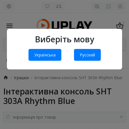
0
Виберіть мову
Українська
Русский
Про нас
Оплата і доставка
Обмін та повернення
Іграшки
Інтерактивна консоль SHT 303A Rhythm Blue
Інтерактивна консоль SHT
303A Rhythm Blue
Інформація про товар