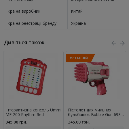
Країна виробник
Китай
Країна реєстрації бренду
Україна
Дивіться також
ОСТАННІЙ
Інтерактивна консоль Ummi
Пістолет для мильних
ME-200 Rhythm Red
бульбашок Bubble Gun 698-
20 з насадками на 32/45
345.00 грн.
345.00 грн.
отворів 50ml Pink