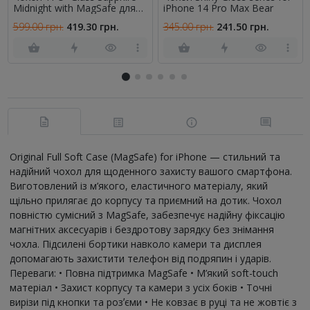
Midnight with MagSafe для
iPhone 14 Pro Max Bear
Apple iPhone 14 Pro Max
599.00 грн.
419.30 грн.
345.00 грн.
241.50 грн.
(6.7") Золотий
Original Full Soft Case (MagSafe) for iPhone — стильний та
надійний чохол для щоденного захисту вашого смартфона.
Виготовлений із м’якого, еластичного матеріалу, який
щільно прилягає до корпусу та приємний на дотик. Чохол
повністю сумісний з MagSafe, забезпечує надійну фіксацію
магнітних аксесуарів і бездротову зарядку без знімання
чохла. Підсилені бортики навколо камери та дисплея
допомагають захистити телефон від подряпин і ударів.
Переваги: • Повна підтримка MagSafe • М’який soft-touch
матеріал • Захист корпусу та камери з усіх боків • Точні
вирізи під кнопки та розʼєми • Не ковзає в руці та не жовтіє з