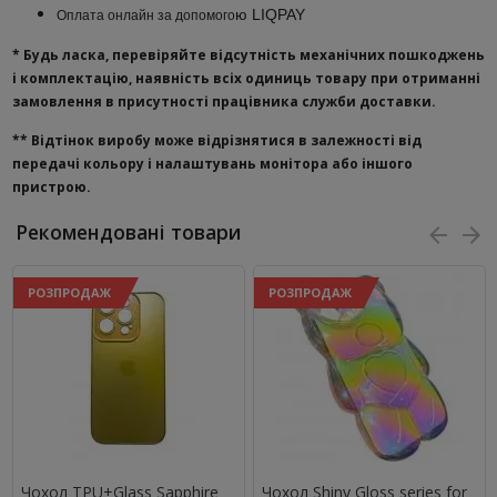
ю
LIQPAY
Оплата онлайн за допомого
* Будь ласка, перевіряйте відсутність механічних пошкоджень
і комплектацію, наявність всіх одиниць товару при отриманні
замовлення в присутності працівника служби доставки.
**
Відтінок виробу може відрізнятися в залежності від
передачі кольору і налаштувань монітора або іншого
пристрою.
Рекомендовані товари
РОЗПРОДАЖ
РОЗПРОДАЖ
Чохол TPU+Glass Sapphire
Чохол Shiny Gloss series for