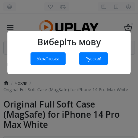
0
Виберіть мову
Українська
Русский
Про нас
Оплата і доставка
Обмін та повернення
Чохли
Original Full Soft Case (MagSafe) for iPhone 14 Pro Max White
Original Full Soft Case
(MagSafe) for iPhone 14 Pro
Max White