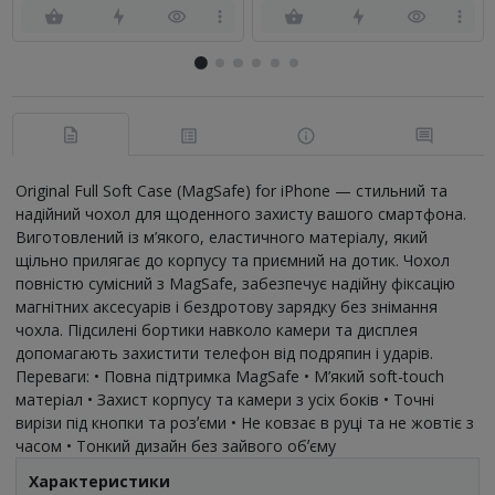
Original Full Soft Case (MagSafe) for iPhone — стильний та
надійний чохол для щоденного захисту вашого смартфона.
Виготовлений із м’якого, еластичного матеріалу, який
щільно прилягає до корпусу та приємний на дотик. Чохол
повністю сумісний з MagSafe, забезпечує надійну фіксацію
магнітних аксесуарів і бездротову зарядку без знімання
чохла. Підсилені бортики навколо камери та дисплея
допомагають захистити телефон від подряпин і ударів.
Переваги: • Повна підтримка MagSafe • М’який soft-touch
матеріал • Захист корпусу та камери з усіх боків • Точні
вирізи під кнопки та розʼєми • Не ковзає в руці та не жовтіє з
часом • Тонкий дизайн без зайвого обʼєму
Характеристики