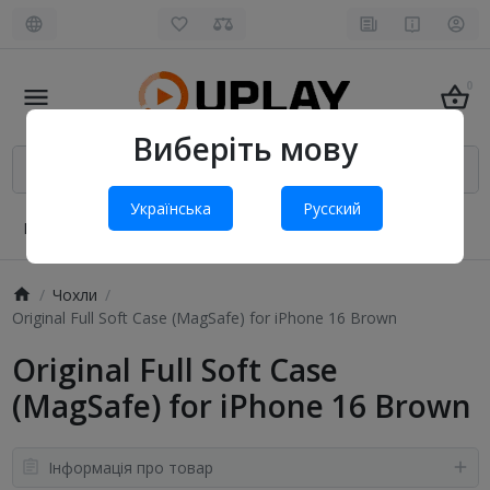
0
Виберіть мову
Українська
Русский
Про нас
Оплата і доставка
Обмін та повернення
Чохли
Original Full Soft Case (MagSafe) for iPhone 16 Brown
Original Full Soft Case
(MagSafe) for iPhone 16 Brown
Інформація про товар