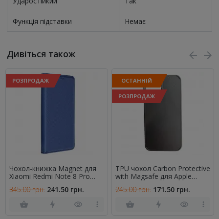
Ударостійкий
Так
Функція підставки
Немає
Дивіться також
РОЗПРОДАЖ
ОСТАННІЙ
РОЗПРОДАЖ
Чохол-книжка Magnet для
TPU чохол Carbon Protective
Xiaomi Redmi Note 8 Pro
with Magsafe для Apple
Blue
iPhone 12 Pro / 12 (6.1")
345.00 грн.
241.50 грн.
245.00 грн.
171.50 грн.
Black