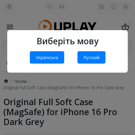
0
Виберіть мову
Українська
Русский
Про нас
Оплата і доставка
Обмін та повернення
Чохли
Original Full Soft Case (MagSafe) for iPhone 16 Pro Dark Grey
Original Full Soft Case
(MagSafe) for iPhone 16 Pro
Dark Grey