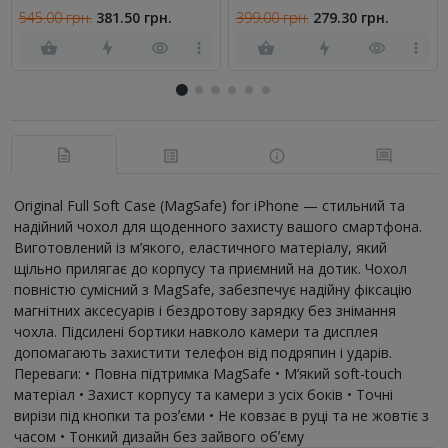
(0.3 мм, 5D чорне)
Прозорий
545.00 грн.
381.50 грн.
399.00 грн.
279.30 грн.
Original Full Soft Case (MagSafe) for iPhone — стильний та
надійний чохол для щоденного захисту вашого смартфона.
Виготовлений із м’якого, еластичного матеріалу, який
щільно прилягає до корпусу та приємний на дотик. Чохол
повністю сумісний з MagSafe, забезпечує надійну фіксацію
магнітних аксесуарів і бездротову зарядку без знімання
чохла. Підсилені бортики навколо камери та дисплея
допомагають захистити телефон від подряпин і ударів.
Переваги: • Повна підтримка MagSafe • М’який soft-touch
матеріал • Захист корпусу та камери з усіх боків • Точні
вирізи під кнопки та розʼєми • Не ковзає в руці та не жовтіє з
часом • Тонкий дизайн без зайвого обʼєму