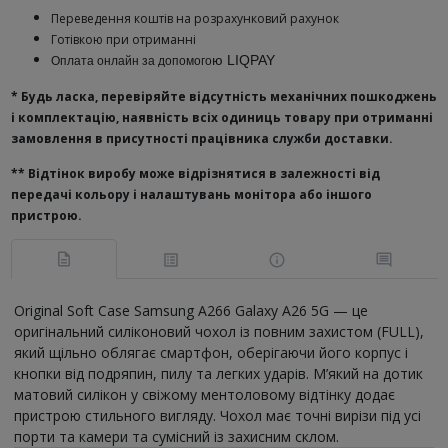
Переведення коштів на розрахунковий рахунок
Готівкою при отриманні
ю
LIQPAY
Оплата онлайн за допомого
* Будь ласка, перевіряйте відсутність механічних пошкоджень
і комплектацію, наявність всіх одиниць товару при отриманні
замовлення в присутності працівника служби доставки.
**
Відтінок виробу може відрізнятися в залежності від
передачі кольору і налаштувань монітора або іншого
пристрою.
Original Soft Case Samsung A266 Galaxy A26 5G — це
оригінальний силіконовий чохол із повним захистом (FULL),
який щільно облягає смартфон, оберігаючи його корпус і
кнопки від подряпин, пилу та легких ударів. М’який на дотик
матовий силікон у свіжому ментоловому відтінку додає
пристрою стильного вигляду. Чохол має точні вирізи під усі
порти та камери та сумісний із захисним склом.