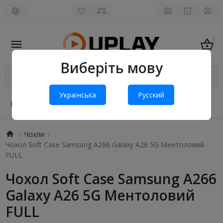
0
Виберіть мову
Українська
Русский
Про нас
Оплата і доставка
Обмін та повернення
Чохли
Чохол Soft Case Samsung A266 Galaxy A26 5G Ментоловий
FULL
Чохол Soft Case Samsung A266
Galaxy A26 5G Ментоловий
FULL