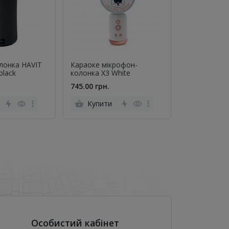
олонка HAVIT
Караоке мікрофон-
Bluetooth К
black
колонка X3 White
HC40 Luz spo
745.00 грн.
1399.00 грн
Купити
Купити
Особистий кабінет