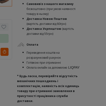
Самовивіз з нашого магазину
безкоштовно (при умові наявності
товару в ньому)
Доставка Новою Поштою
(вартість доставки від 80грн)
Доставка Укрпоштою
(вартість
доставки від 55грн)
Оплата
Переведення коштів на
розрахунковий рахунок
Готівкою при отриманні
ю
LIQPAY
Оплата онлайн за допомого
* Будь ласка, перевіряйте відсутність
механічних пошкоджень і
комплектацію, наявність всіх одиниць
товару при отриманні замовлення в
присутності працівника служби
доставки.