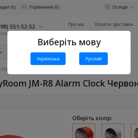
адки (0)
Порівняння (0)
Огляди
Про нас
Оплата і доставка
98) 551-52-52
12:00 до 19:00
Виберіть мову
Українська
Русский
 JoyRoom JM-R8 Alarm Clock Червоний
yRoom JM-R8 Alarm Clock Черво
Оберіть колір: