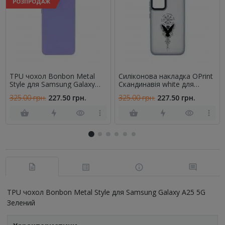
РОЗПРОДАЖ
TPU чохол Bonbon Metal
Силіконова накладка OPrint
Style для Samsung Galaxy
Cкандинавiя white для
A25 5G Бузковий
Samsung Galaxy A25 5G
325.00 грн.
227.50 грн.
325.00 грн.
227.50 грн.
Крила / синiй
TPU чохол Bonbon Metal Style для Samsung Galaxy A25 5G
Зелений