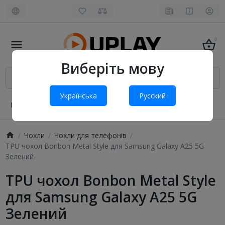
0
Виберіть мову
Українська
Русский
Про нас
Оплата і доставка
Обмін та повернення
Чохли
Чохли для телефонів
TPU чохол Bonbon Metal Style для Samsung Galaxy A25 5G
Зелений
TPU чохол Bonbon Metal Style
для Samsung Galaxy A25 5G
Зелений