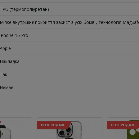
TPU (термополіуретан)
М’яке внутрішнє покриття захист з усіх боків , технологія MagSaf
iPhone 16 Pro
Apple
Накладка
Так
Немає
РОЗПРОДАЖ
РОЗПРОДАЖ