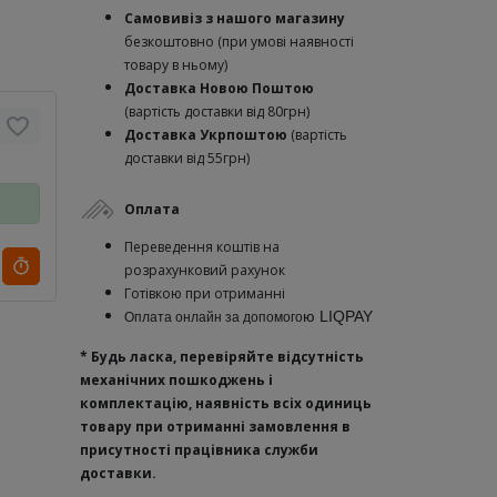
Самовивіз з нашого магазину
безкоштовно (при умові наявності
товару в ньому)
Доставка Новою Поштою
(вартість доставки від 80грн)
Доставка Укрпоштою
(вартість
доставки від 55грн)
Оплата
Переведення коштів на
розрахунковий рахунок
Готівкою при отриманні
ю
LIQPAY
Оплата онлайн за допомого
* Будь ласка, перевіряйте відсутність
механічних пошкоджень і
комплектацію, наявність всіх одиниць
товару при отриманні замовлення в
присутності працівника служби
доставки.