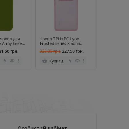
 чохол для
Чохол TPU+PC Lyon
Чохол Origin
en
Frosted series Xiaomi
Xiaomi Redm
Redmi Note 15 4G/5G Pink
5G Синій FU
81.50 грн.
325.00 грн.
227.50 грн.
295.00 грн.
Купити
Купити
Особистий кабінет