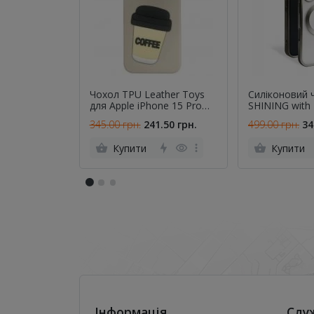
Чохол TPU Leather Toys
Силіконовий 
для Apple iPhone 15 Pro
SHINING with
Max (6.7") (Coffee / Sand)
iPhone 17 Сір
345.00 грн.
241.50 грн.
499.00 грн.
34
Купити
Купити
Інформація
Слу