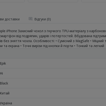
ви доставки
Відгуки (0)
Apple iPhone Захисний чохол з гнучкого TPU-матеріалу з карбоно
смартфон від подряпин, ударів і потертостей. Вбудована підтри
рів без зняття чохла. Особливості: • Сумісний з MagSafe • Міцни
 та екрана • Точні вирізи під кнопки й порти • Тонкий та легкий
Epik
Ні
Black
Китай
Україна