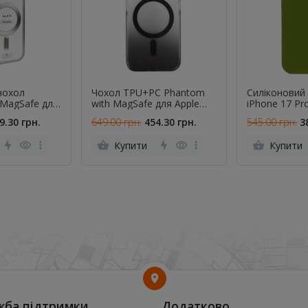
чохол
Чохол TPU+PC Phantom
Силіконовий
 MagSafe для
with MagSafe для Apple
iPhone 17 Pro Army Gre
ий
iPhone 16 Pro Max (6.9")
FULL
9.30 грн.
649.00 грн.
454.30 грн.
545.00 грн.
3
Black
Купити
Купити
жба підтримки
Додатково