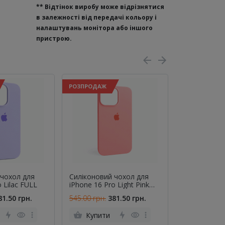
**
Відтінок виробу може відрізнятися
в залежності від передачі кольору і
налаштувань монітора або іншого
пристрою.
РОЗПРОДАЖ
РОЗПРОДАЖ
 чохол для
Силіконовий чохол для
Силіконовий
 Lilac FULL
iPhone 16 Pro Light Pink
iPhone 16 Pr
FULL
FULL
81.50 грн.
545.00 грн.
381.50 грн.
545.00 грн.
Купити
Купити