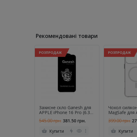
Рекомендовані товари
РОЗПРОДАЖ
РОЗПРОДАЖ
Захисне скло Ganesh для
Чохол силіко
APPLE iPhone 16 Pro (6.3")
MagSafe для 
(0.3 мм, 5D чорне)
16 Pro Прозо
545.00 грн.
381.50 грн.
399.00 грн.
27
Купити
Купити