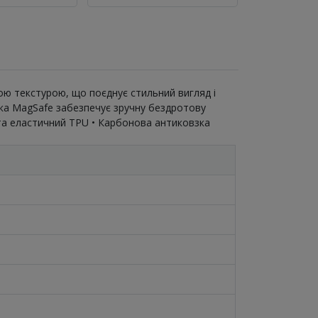
вою текстурою, що поєднує стильний вигляд і
мка MagSafe забезпечує зручну бездротову
й та еластичний TPU • Карбонова антиковзка