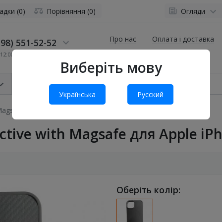
адки (0)
Порівняння (0)
Огляди
Про нас
Оплата і доставка
98) 551-52-52
12:00 до 19:00
Виберіть мову
Українська
Русский
agsafe для Apple iPhone 16 Pro (6.3") Black
tive with Magsafe для Apple iPho
Оберіть колір: