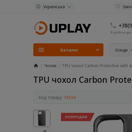
Українська
Закл
+38(0
В робочі дні 
Каталог
Усюди
Чохли
TPU чохол Carbon Protective with M
TPU чохол Carbon Protec
Код товару:
74334
РОЗПРОДАЖ