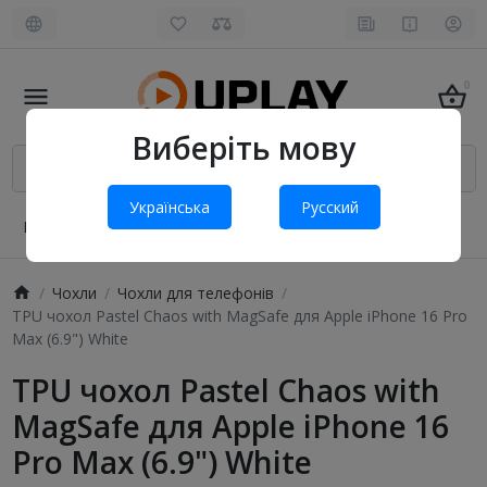
0
Виберіть мову
Українська
Русский
Про нас
Оплата і доставка
Обмін та повернення
Чохли
Чохли для телефонів
TPU чохол Pastel Chaos with MagSafe для Apple iPhone 16 Pro
Max (6.9") White
TPU чохол Pastel Chaos with
MagSafe для Apple iPhone 16
Pro Max (6.9") White