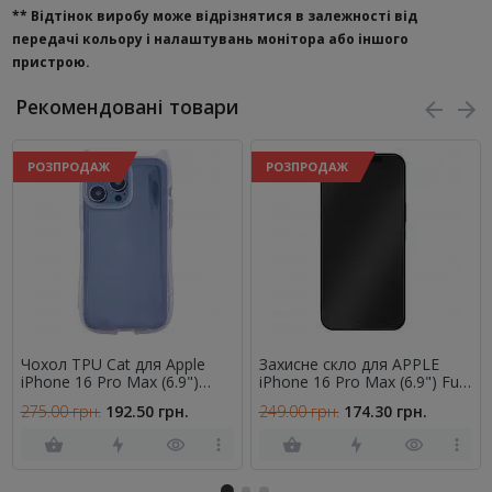
**
Відтінок виробу може відрізнятися в залежності від
передачі кольору і налаштувань монітора або іншого
пристрою.
Рекомендовані товари
РОЗПРОДАЖ
РОЗПРОДАЖ
Чохол TPU Cat для Apple
Захисне скло для APPLE
iPhone 16 Pro Max (6.9")
iPhone 16 Pro Max (6.9") Full
Transparent
Glue (0.3 мм, 2.5D, матове
275.00 грн.
192.50 грн.
249.00 грн.
174.30 грн.
чорне)