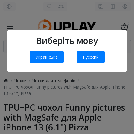
0
Виберіть мову
Українська
Русский
Про нас
Оплата і доставка
Обмін та повернення
Чохли
Чохли для телефонів
TPU+PC чохол Funny pictures with MagSafe для Apple iPhone
13 (6.1") Pizza
TPU+PC чохол Funny pictures
with MagSafe для Apple
iPhone 13 (6.1") Pizza