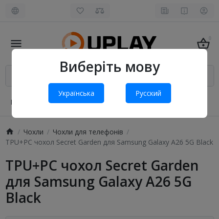
0
Виберіть мову
Українська
Русский
Про нас
Оплата і доставка
Обмін та повернення
Чохли
Чохли для телефонів
TPU+PC чохол Secret Garden для Samsung Galaxy A26 5G Black
TPU+PC чохол Secret Garden
для Samsung Galaxy A26 5G
Black