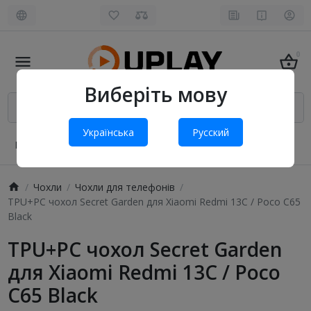
0
Виберіть мову
Українська
Русский
Про нас
Оплата і доставка
Обмін та повернення
Чохли
Чохли для телефонів
TPU+PC чохол Secret Garden для Xiaomi Redmi 13C / Poco C65
Black
TPU+PC чохол Secret Garden
для Xiaomi Redmi 13C / Poco
C65 Black