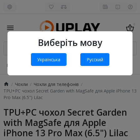
0
Виберіть мову
Українська
Русский
Про нас
Оплата і доставка
Обмін та повернення
Чохли
Чохли для телефонів
TPU+PC чохол Secret Garden with MagSafe для Apple iPhone 13
Pro Max (6.5") Lilac
TPU+PC чохол Secret Garden
with MagSafe для Apple
iPhone 13 Pro Max (6.5") Lilac