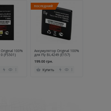
ПОСЛЕДНИЙ
Original 100%
Аккумулятор Original 100%
Аккумулятор
10 (FS501)
для Fly BL4249 (E157)
Premium для
1560 mAh
199.00 грн.
299.00 грн.
Купить
Купить