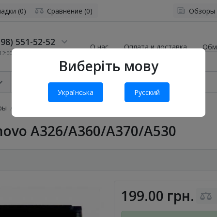
адки (0)
Сравнение (0)
Обзоры
98) 551-52-52
О нас
Оплата и доставка
Обм
2:00 до 19:00
Виберіть мову
Українська
Русский
ры
Аккумулятор BL-194 Lenovo A326/A360/A370/A530
novo A326/A360/A370/A530
199.00 грн.