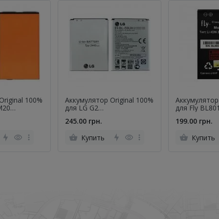
Original 100%
Аккумулятор Original 100%
Аккумулятор 
M20
для LG G2
для Fly BL80
)
mini/D618/D620/D315/F70
245.00 грн.
199.00 грн.
(BL-59UH)
Купить
Купить