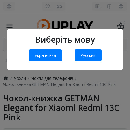
0
Виберіть мову
Українська
Русский
Про нас
Оплата і доставка
Обмін та повернення
Чохли
Чохли для телефонів
Чохол-книжка GETMAN Elegant for Xiaomi Redmi 13C Pink
Чохол-книжка GETMAN
Elegant for Xiaomi Redmi 13C
Pink