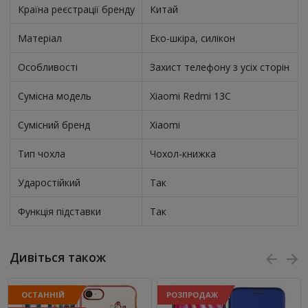
Країна реєстрації бренду
Китай
Матеріал
Еко-шкіра, силікон
Особливості
Захист телефону з усіх сторін
Сумісна модель
Xiaomi Redmi 13C
Сумісний бренд
Xiaomi
Тип чохла
Чохол-книжка
Ударостійкий
Так
Функція підставки
Так
Дивіться також
ОСТАННІЙ
РОЗПРОДАЖ