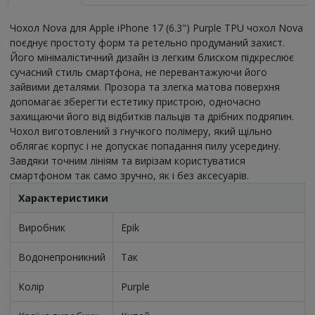
Чохол Nova для Apple iPhone 17 (6.3") Purple TPU чохол Nova
поєднує простоту форм та ретельно продуманий захист.
Його мінімалістичний дизайн із легким блиском підкреслює
сучасний стиль смартфона, не перевантажуючи його
зайвими деталями. Прозора та злегка матова поверхня
допомагає зберегти естетику пристрою, одночасно
захищаючи його від відбитків пальців та дрібних подряпин.
Чохол виготовлений з гнучкого полімеру, який щільно
облягає корпус і не допускає попадання пилу усередину.
Завдяки точним лініям та вирізам користуватися
смартфоном так само зручно, як і без аксесуарів.
Характеристики
Виробник
Epik
Водонепроникний
Так
Колір
Purple