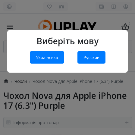
0
Виберіть мову
Українська
Русский
Про нас
Оплата і доставка
Обмін та повернення
Чохли
Чохол Nova для Apple iPhone 17 (6.3") Purple
Чохол Nova для Apple iPhone
17 (6.3") Purple
Інформація про товар