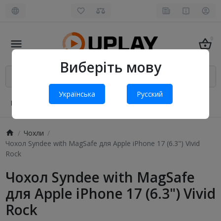
0
Виберіть мову
Українська
Русский
Про нас
Оплата і доставка
Обмін та повернення
Чохли
Чохол Syndee with MagSafe для Apple iPhone 17 (6.3") Vivid
Rock
Чохол Syndee with MagSafe
для Apple iPhone 17 (6.3") Vivid
Rock