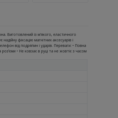
она. Виготовлений із м’якого, еластичного
 надійну фіксацію магнітних аксесуарів і
лефон від подряпин і ударів. Переваги: • Повна
а розʼєми • Не ковзає в руці та не жовтіє з часом