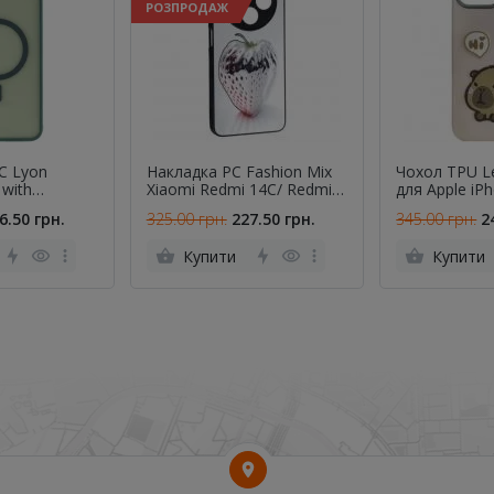
РОЗПРОДАЖ
C Lyon
Накладка PC Fashion Mix
Чохол TPU L
 with
Xiaomi Redmi 14C/ Redmi
для Apple iP
ung Galaxy
A4 White Berry
(6.1") (Capyba
6.50 грн.
325.00 грн.
227.50 грн.
345.00 грн.
2
een
Купити
Купити