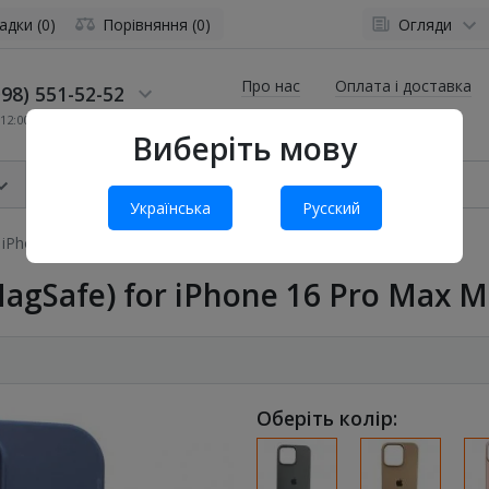
адки (0)
Порівняння (0)
Огляди
Про нас
Оплата і доставка
98) 551-52-52
12:00 до 19:00
Виберіть мову
Українська
Русский
r iPhone 16 Pro Max Midnight Blue
(MagSafe) for iPhone 16 Pro Max M
Оберіть колір: