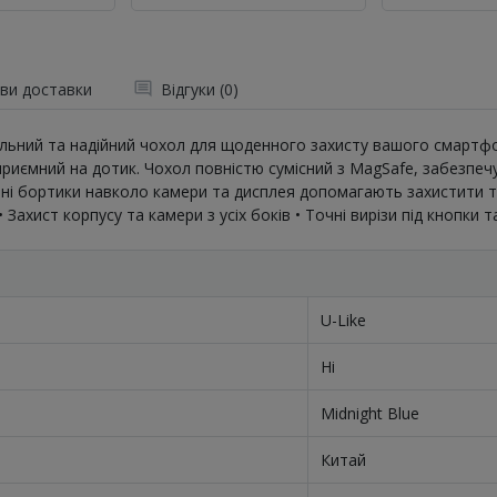
ви доставки
Відгуки (0)
 стильний та надійний чохол для щоденного захисту вашого смартф
риємний на дотик. Чохол повністю сумісний з MagSafe, забезпечує
ені бортики навколо камери та дисплея допомагають захистити те
 Захист корпусу та камери з усіх боків • Точні вирізи під кнопки т
U-Like
Ні
Midnight Blue
Китай