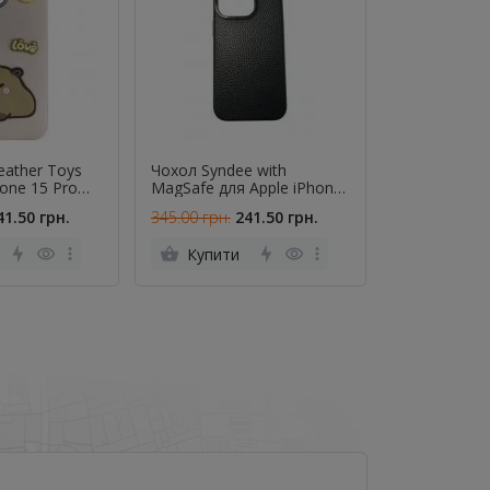
eather Toys
Чохол Syndee with
Чохол So Coo
hone 15 Pro
MagSafe для Apple iPhone
Xiaomi Redm
ra / Pink)
16 (6.1") Black
5G / Poco X7
41.50 грн.
345.00 грн.
241.50 грн.
345.00 грн.
Купити
Купити