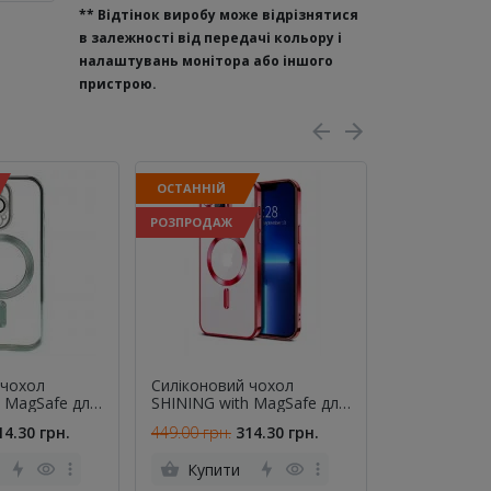
**
Відтінок виробу може відрізнятися
в залежності від передачі кольору і
налаштувань монітора або іншого
пристрою.
ОСТАННІЙ
РОЗПРОДАЖ
РОЗПРОДАЖ
 чохол
Силіконовий чохол
Силіконови
h MagSafe для
SHINING with MagSafe для
SHINING wit
o Max
iPhone 16 Pro Max
iPhone 16 P
14.30 грн.
449.00 грн.
314.30 грн.
449.00 грн.
Червоний
Купити
Купити