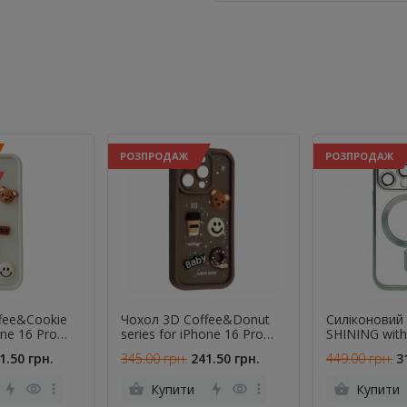
РОЗПРОДАЖ
РОЗПРОДАЖ
fee&Cookie
Чохол 3D Coffee&Donut
Силіконовий
one 16 Pro
series for iPhone 16 Pro
SHINING wit
Max Brown
iPhone 16 Pr
1.50 грн.
345.00 грн.
241.50 грн.
449.00 грн.
3
Бузковий
Купити
Купити