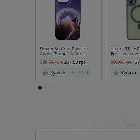
Чохол So Cool Print for
Чохол TPU+P
Apple iPhone 16 Pro
Frosted series
Mountain Purple
Magsafe Sams
325.00 грн.
227.50 грн.
395.00 грн.
27
A16 4G/5G Gr
Купити
Купити