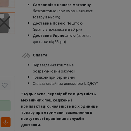
Самовивіз з нашого магазину
безкоштовно (при умові наявності
товару в ньому)
Доставка Новою Поштою
(вартість доставки від 80грн)
Доставка Укрпоштою
(вартість
доставки від 55грн)
Оплата
Переведення коштів на
розрахунковий рахунок
Готівкою при отриманні
ю
LIQPAY
Оплата онлайн за допомого
* Будь ласка, перевіряйте відсутність
механічних пошкоджень і
комплектацію, наявність всіх одиниць
товару при отриманні замовлення в
присутності працівника служби
доставки.