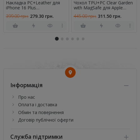
Накладка PC+Leather для
Чохол TPU+PC Clear Garden
iPhone 16 Plus
with MagSafe для Apple
Помаранчевий
iPhone 17 Pro Max (6.9")
399.00 грн.
279.30 грн.
445.00 грн.
311.50 грн.
(Cherry Petal)
Інформація
Про нас
Оплата і доставка
Обмін та повернення
Договір публічної оферти
Служба підтримки