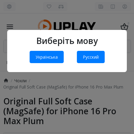
0
Виберіть мову
Українська
Русский
Про нас
Оплата і доставка
Обмін та повернення
Чохли
Original Full Soft Case (MagSafe) for iPhone 16 Pro Max Plum
Original Full Soft Case
(MagSafe) for iPhone 16 Pro
Max Plum