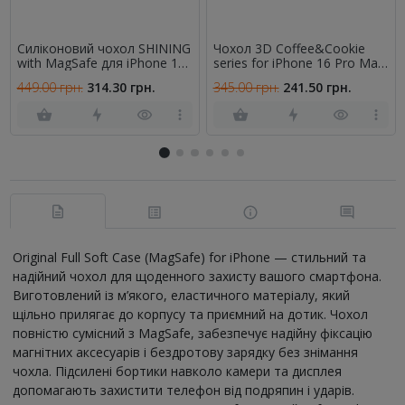
Силіконовий чохол SHINING
Чохол 3D Coffee&Cookie
with MagSafe для iPhone 16
series for iPhone 16 Pro Max
Pro Max Фіолетовий
White
449.00 грн.
314.30 грн.
345.00 грн.
241.50 грн.
Original Full Soft Case (MagSafe) for iPhone — стильний та
надійний чохол для щоденного захисту вашого смартфона.
Виготовлений із м’якого, еластичного матеріалу, який
щільно прилягає до корпусу та приємний на дотик. Чохол
повністю сумісний з MagSafe, забезпечує надійну фіксацію
магнітних аксесуарів і бездротову зарядку без знімання
чохла. Підсилені бортики навколо камери та дисплея
допомагають захистити телефон від подряпин і ударів.