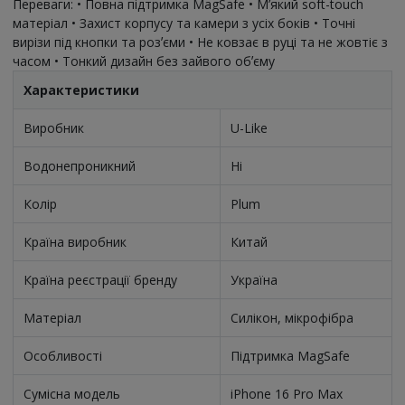
Переваги: • Повна підтримка MagSafe • М’який soft-touch
матеріал • Захист корпусу та камери з усіх боків • Точні
вирізи під кнопки та розʼєми • Не ковзає в руці та не жовтіє з
часом • Тонкий дизайн без зайвого обʼєму
Характеристики
Виробник
U-Like
Водонепроникний
Ні
Колір
Plum
Країна виробник
Китай
Країна реєстрації бренду
Україна
Матеріал
Силікон, мікрофібра
Особливості
Підтримка MagSafe
Сумісна модель
iPhone 16 Pro Max